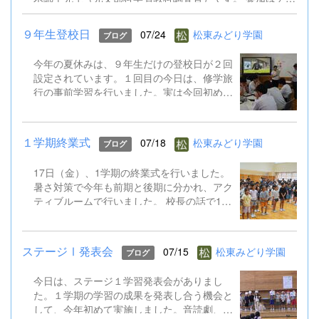
シのQRコードからお申込みください。 9.8公開校内研修会
（外国語）案内チラシ.pdf
９年生登校日
07/24
松東みどり学園
ブログ
今年の夏休みは、９年生だけの登校日が２回
設定されています。１回目の今日は、修学旅
行の事前学習を行いました。実は今回初めて
TOKYO GLOBAL GATEWAY（通称TGG）に
行くことになっています。そこでは、英語を
ふんだんに使って海外体験を積むものです。
１学期終業式
07/18
松東みどり学園
ブログ
今日はALTとともに、そのプチ体験を味わい
ました。 修学旅行は９月１５～１７日。帰
17日（金）、1学期の終業式を行いました。
ってきたら英語がペラペラになっていると思
暑さ対策で今年も前期と後期に分かれ、アク
います!
ティブルームで行いました。 校長の話で1学
期のがんばりをプレゼンで振り返り、生徒指
導の話では校下で起こった先日の水難事故も
引き合いに、自分の命を守る行動やSNSでの
ステージⅠ発表会
07/15
松東みどり学園
ブログ
トラブル防止など確認しました。 そして、
ALTのジェニカ先生が帰国するのに伴い、後
今日は、ステージ１学習発表会がありまし
期課程からはメッセージの贈呈もありまし
た。１学期の学習の成果を発表し合う機会と
た。 夏休み明け、また元気に会えることを
して、今年初めて実施しました。音読劇、合
楽しみにしています。 保護者や地域の皆様