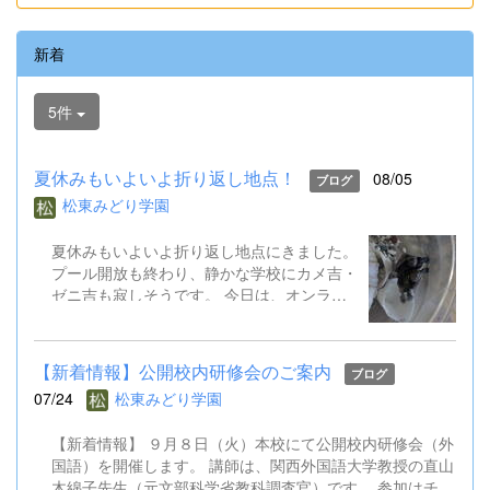
新着
5件
夏休みもいよいよ折り返し地点！
08/05
ブログ
松東みどり学園
夏休みもいよいよ折り返し地点にきました。
プール開放も終わり、静かな学校にカメ吉・
ゼニ吉も寂しそうです。 今日は、オンライ
ン健康観察を行いました。また、児童生徒会
はオンライン役員会も実施し、２学期の全校
遊びについて意見交換しました。先生方も校
【新着情報】公開校内研修会のご案内
ブログ
内研修会を行ったり、教育委員会の研修会に
07/24
松東みどり学園
出かけたりしています。 あと半分の夏休み
で、２学期の準備をさらに進めていきます。
【新着情報】 ９月８日（火）本校にて公開校内研修会（外
国語）を開催します。 講師は、関西外国語大学教授の直山
木綿子先生（元文部科学省教科調査官）です。 参加はチラ