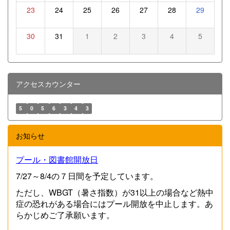
23
24
25
26
27
28
29
30
31
1
2
3
4
5
アクセスカウンター
5
0
5
6
3
4
3
お知らせ
プール・図書館開放日
7/27～8/4の７日間を予定しています。
ただし、WBGT（暑さ指数）が31以上の場合など熱中
症の恐れがある場合にはプール開放を中止します。あ
らかじめご了承願います。