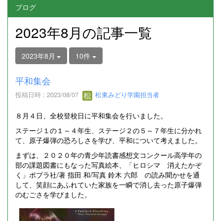
ブログ
2023年8月の記事一覧
2023年8月
10件
平和集会
投稿日時 : 2023/08/07
松東みどり学園担当者
８月４日、全校登校日に平和集会を行いました。
ステージ１の１～４年生、ステージ２の５～７年生に分かれ
て、原子爆弾の恐ろしさを学び、平和について考えました。
まずは、２０２０年の青少年読書感想文コンクール高学年の
部の課題図書にもなった写真絵本、「ヒロシマ 消えたかぞ
く」ポプラ社/著 指田 和/写真 鈴木 六郎 の読み聞かせを通
して、笑顔にあふれていた家族を一瞬で消し去った原子爆弾
のむごさを学びました。