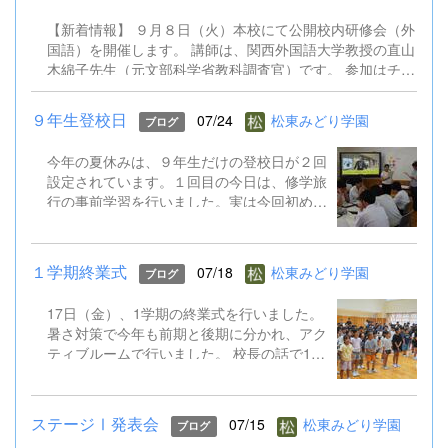
で、２学期の準備をさらに進めていきます。
【新着情報】 ９月８日（火）本校にて公開校内研修会（外
国語）を開催します。 講師は、関西外国語大学教授の直山
木綿子先生（元文部科学省教科調査官）です。 参加はチラ
シのQRコードからお申込みください。 9.8公開校内研修会
（外国語）案内チラシ.pdf
９年生登校日
07/24
松東みどり学園
ブログ
今年の夏休みは、９年生だけの登校日が２回
設定されています。１回目の今日は、修学旅
行の事前学習を行いました。実は今回初めて
TOKYO GLOBAL GATEWAY（通称TGG）に
行くことになっています。そこでは、英語を
ふんだんに使って海外体験を積むものです。
１学期終業式
07/18
松東みどり学園
ブログ
今日はALTとともに、そのプチ体験を味わい
ました。 修学旅行は９月１５～１７日。帰
17日（金）、1学期の終業式を行いました。
ってきたら英語がペラペラになっていると思
暑さ対策で今年も前期と後期に分かれ、アク
います!
ティブルームで行いました。 校長の話で1学
期のがんばりをプレゼンで振り返り、生徒指
導の話では校下で起こった先日の水難事故も
引き合いに、自分の命を守る行動やSNSでの
ステージⅠ発表会
07/15
松東みどり学園
ブログ
トラブル防止など確認しました。 そして、