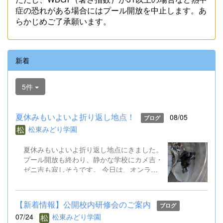
症の恐れがある場合にはプール開放を中止します。あ
らかじめご了承願います。
新着
5件
夏休みもいよいよ折り返し地点！
08/05
ブログ
松東みどり学園
夏休みもいよいよ折り返し地点にきました。
プール開放も終わり、静かな学校にカメ吉・
ゼニ吉も寂しそうです。 今日は、オンライ
ン健康観察を行いました。また、児童生徒会
はオンライン役員会も実施し、２学期の全校
遊びについて意見交換しました。先生方も校
【新着情報】公開校内研修会のご案内
ブログ
内研修会を行ったり、教育委員会の研修会に
07/24
松東みどり学園
出かけたりしています。 あと半分の夏休み