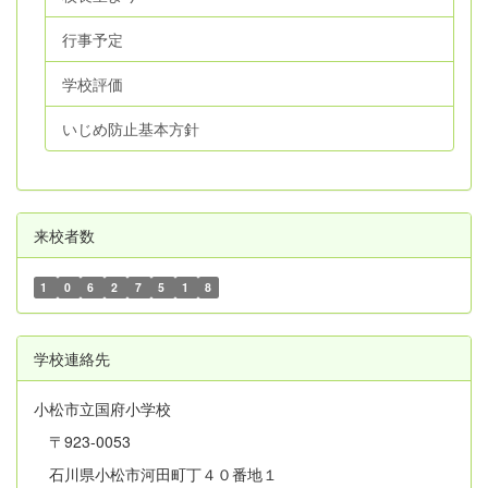
行事予定
学校評価
いじめ防止基本方針
来校者数
1
0
6
2
7
5
1
8
学校連絡先
小松市立国府小学校
〒923-0053
石川県小松市河田町丁４０番地１