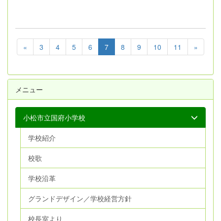
«
3
4
5
6
7
8
9
10
11
»
メニュー
小松市立国府小学校
学校紹介
校歌
学校沿革
グランドデザイン／学校経営方針
校長室より