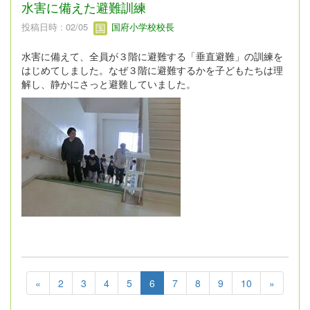
水害に備えた避難訓練
投稿日時 : 02/05
国府小学校校長
水害に備えて、全員が３階に避難する「垂直避難」の訓練を
はじめてしました。なぜ３階に避難するかを子どもたちは理
解し、静かにさっと避難していました。
«
2
3
4
5
6
7
8
9
10
»