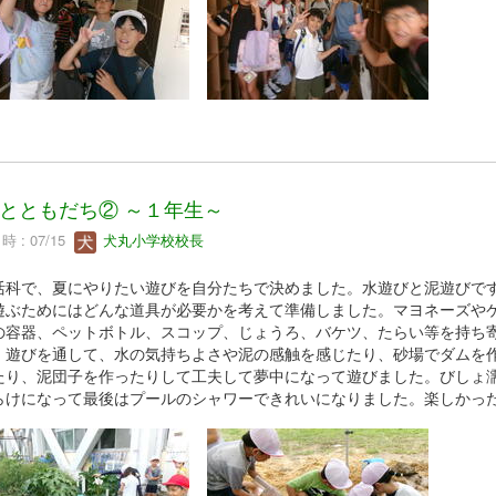
とともだち② ～１年生～
 : 07/15
犬丸小学校校長
科で、夏にやりたい遊びを自分たちで決めました。水遊びと泥遊びで
遊ぶためにはどんな道具が必要かを考えて準備しました。マヨネーズや
の容器、ペットボトル、スコップ、じょうろ、バケツ、たらい等を持ち
。遊びを通して、水の気持ちよさや泥の感触を感じたり、砂場でダムを
たり、泥団子を作ったりして工夫して夢中になって遊びました。びしょ
らけになって最後はプールのシャワーできれいになりました。楽しかっ