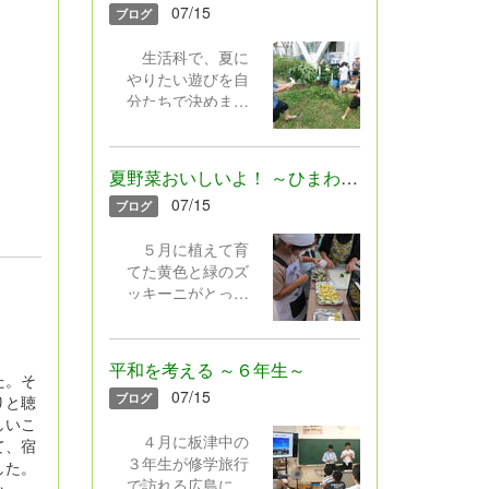
をオフにする人な
07/15
ブログ
ほとんどの子が顔
どさまざまでした
を上げてしっかり
が、どの学年もみ
生活科で、夏に
と聴く姿に成長を
んな元気そうでよ
やりたい遊びを自
感じました。式で
かったです。 平
分たちで決めまし
は、通知表を見て
和学習では、６年
た。水遊びと泥遊
自分をさらに成長
生が総合で作成し
びです。楽しく遊
させてほしいこ
た平和についての
ぶためにはどんな
と、考えて行動す
夏野菜おいしいよ！ ～ひまわり学級～
動画を見たり、低
道具が必要かを考
る夏休みにしてほ
学年は絵本を読ん
07/15
ブログ
えて準備しまし
しいことなどを話
だりして、過去や
た。マヨネーズや
しました。教室に
現在の戦争のこ
５月に植えて育
ケチャップの容
戻って、宿題の話
と、未来に向けて
てた黄色と緑のズ
器、ペットボト
などを聴いた後
自分たちができる
ッキーニがとって
ル、スコップ、じ
は、どの学年も担
ことなどを真剣に
も大きくなりまし
ょうろ、バケツ、
任から一人一人に
聴き、考えていま
た。収穫して調理
たらい等を持ち寄
通知表が渡されま
した。 あと約20
しました。切っ
りました。遊びを
した。さあ、明日
平和を考える ～６年生～
日間の夏休み。引
て、塩コショウを
た。そ
通して、水の気持
からいよいよ夏休
07/15
き続き安全にそし
ブログ
ふり、チーズなど
りと聴
ちよさや泥の感触
みです。安全にそ
て有意義に過ごし
をのせてオーブン
しいこ
を感じたり、砂場
して有意義に過ご
てください。次、
４月に板津中の
トースターへ。
て、宿
でダムを作って流
してください。
また元気な犬丸っ
３年生が修学旅行
「まだかなぁ」と
した。
したり、泥団子を
子たちに会えるこ
で訪れる広島に持
のぞき込んでいま
い。