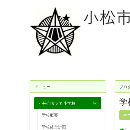
メニュー
ブロ
学
小松市立犬丸小学校
学校概要
全
学校経営計画
オン