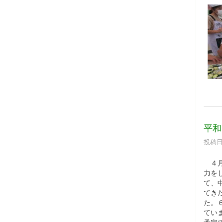
平和
投稿日時
４月
力を
て、
てき
た。
てい
予定