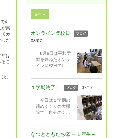
5件
で4
なが集
オンライン登校日
くてカ
ブログ
かった
08/07
8月6日は平和学
学年は
習を兼ねたオンラ
きるこ
イン登校日でし
た。（1年生は担任
。次、
の都合で4日）学童
に行っている人は
１学期終了！
07/17
ブログ
学校に来ました。
画面越しに、久々
今日は１学期の
にクラスみんなが
締めくくりの大掃
集まりました。元
除で、自分のくつ
気に手を振ってく
入れもきれいにし
れる人、笑顔を見
ました。その後は
せてくれる人、恥
終業式。体育館は
ずかしくてカメラ
なつとともだち② ～１年生～
暑かったけれど、