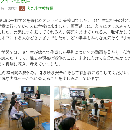
 : 08/07
犬丸小学校校長
6日は平和学習を兼ねたオンライン登校日でした。（1年生は担任の都合
学童に行っている人は学校に来ました。画面越しに、久々にクラスみん
ました。元気に手を振ってくれる人、笑顔を見せてくれる人、恥ずかし
をオフにする人などさまざまでしたが、どの学年もみんな元気そうでよ
。
学習では、６年生が総合で作成した平和についての動画を見たり、低
を読んだりして、過去や現在の戦争のこと、未来に向けて自分たちがで
どを真剣に聴き、考えていました。
約20日間の夏休み。引き続き安全にそして有意義に過ごしてください
元気な犬丸っ子たちに会えることを楽しみにしています。