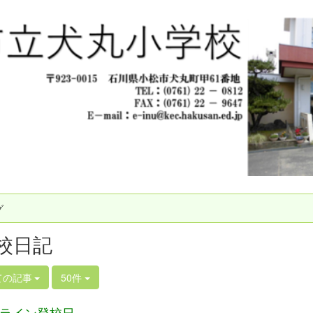
グ
校日記
ての記事
50件
ライン登校日