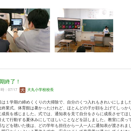
期終了！
 : 07/17
犬丸小学校校長
は１学期の締めくくりの大掃除で、自分のくつ入れもきれいにしまし
は終業式。体育館は暑かったけれど、ほとんどの子が顔を上げてしっか
に成長を感じました。式では、通知表を見て自分をさらに成長させてほ
考えて行動する夏休みにしてほしいことなどを話しました。教室に戻っ
話などを聴いた後は、どの学年も担任から一人一人に通知表が渡されま
、明日からいよいよ夏休みです。安全にそして有意義に過ごしてくださ