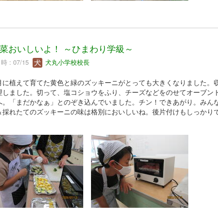
菜おいしいよ！ ～ひまわり学級～
 : 07/15
犬丸小学校校長
に植えて育てた黄色と緑のズッキーニがとっても大きくなりました。
理しました。切って、塩コショウをふり、チーズなどをのせてオーブン
へ。「まだかなぁ」とのぞき込んでいました。チン！できあがり。みん
＆採れたてのズッキーニの味は格別においしいね。後片付けもしっかり
。