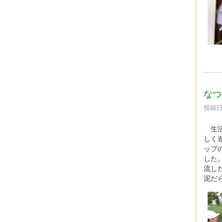
なつ
投稿日時
生活
しく
ップ
した
流し
泥だ