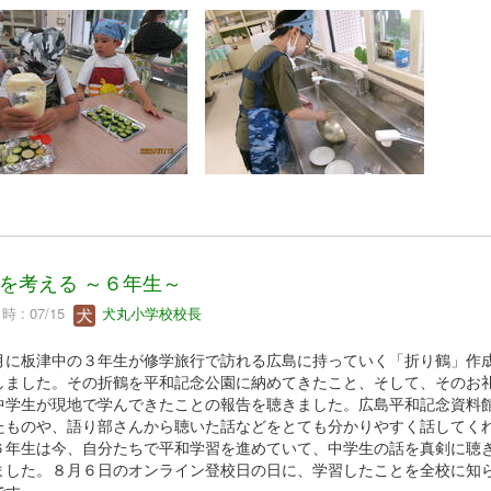
を考える ～６年生～
 : 07/15
犬丸小学校校長
に板津中の３年生が修学旅行で訪れる広島に持っていく「折り鶴」作
しました。その折鶴を平和記念公園に納めてきたこと、そして、そのお
中学生が現地で学んできたことの報告を聴きました。広島平和記念資料
たものや、語り部さんから聴いた話などをとても分かりやすく話してく
６年生は今、自分たちで平和学習を進めていて、中学生の話を真剣に聴
ました。８月６日のオンライン登校日の日に、学習したことを全校に知
です。