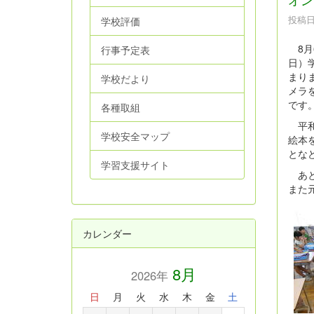
投稿日時
学校評価
8月
行事予定表
日）
まり
学校だより
メラ
です
各種取組
平和
学校安全マップ
絵本
とな
学習支援サイト
あと
また
カレンダー
8月
2026年
日
月
火
水
木
金
土