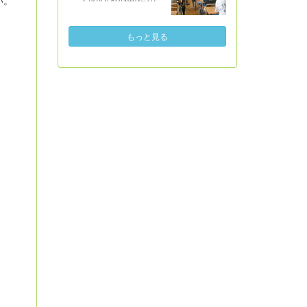
作ったりして工夫
とを楽しみにして
っていく「折り
した。チン！でき
して夢中になって
います。
鶴」作成の協力を
あがり。みんなで
遊びました。びし
もっと見る
しました。その折
育てた＆採れたて
ょ濡れ、泥だらけ
鶴を平和記念公園
のズッキーニの味
になって最後はプ
に納めてきたこ
は格別においしい
ールのシャワーで
と、そして、その
ね。後片付けもし
きれいになりまし
お礼として、中学
っかりできまし
た。楽しかった
生が現地で学んで
た。
ね。
きたことの報告を
聴きました。広島
平和記念資料館で
見てきたものや、
語り部さんから聴
いた話などをとて
も分かりやすく話
してくれました。
６年生は今、自分
たちで平和学習を
進めていて、中学
生の話を真剣に聴
き入っていまし
た。８月６日のオ