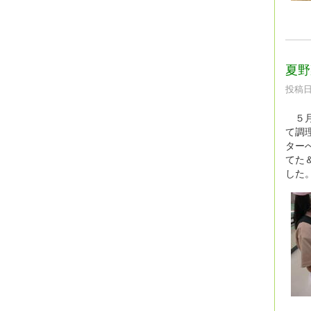
夏野
投稿日時
５月
て調
ター
てた
した