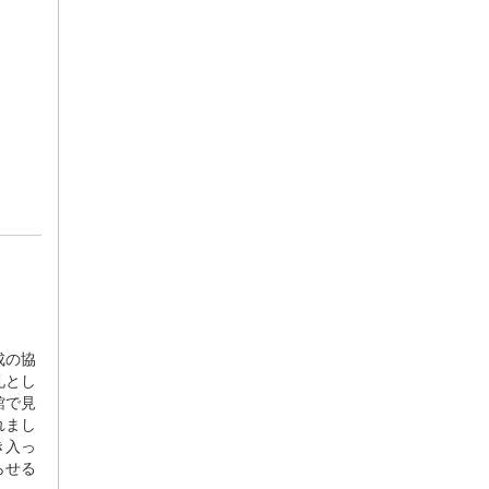
成の協
礼とし
館で見
れまし
き入っ
らせる