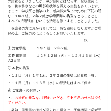
の措置をとりましたが、減少傾向とはならず、全校生徒に
も、咳や鼻水などの風邪症状等を訴える生徒も多くいます。
そこで、学校医と相談の上、感染拡大防止のために下記の通
り、１年１組、２年２組は学級閉鎖の措置をとることとし、
すべての部活動においても活動を停止することとしました。
保護者の方におかれましては、急な連絡となりますがご理
解の上、ご協力のほどよろしくお願いいたします。
記
① 対象学級 １年１組・２年２組
② 閉鎖期間 １２月１２日（火）～１２月１３日（水）
の2日間
③ 本校の措置
・１１日（月）１年１組、２年２組の生徒は給食後下校。
・１１日（月）～１３日（水）の部活動はすべて停止
④ ご家庭へのお願い
・
この措置の趣旨をご理解いただき、不要不急の外出は控え
てください。
・発熱、風邪等の症状が見られる場合は、医療機関に必ず受