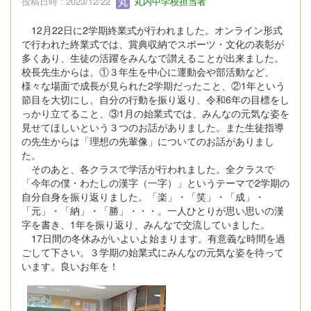
投稿日時 : 2023/12/22
丸内中学校担当者
12月22日に2学期終業式が行われました。オンライン形式
で行われた終業式では、賞典収納でスポーツ・文化の表彰が
多くあり、生徒の活躍をみんなで讃えることが出来ました。
校長先生からは、①３年生を中心に運動会や部活動など、
様々な場面で成長が見られた2学期だったこと、②1年という
節目を大切にし、自分の行動を振り返り、令和6年の目標をし
っかり立てること、③1月の始業式では、みんなの元気な姿を
見せてほしいという３つのお話がありました。また生徒指導
の先生からは「理想の先輩像」についてのお話がありまし
た。
そのあと、各クラスで学活が行われました。全クラスで
「今年の僕・わたしの漢字（一字）」というテーマで2学期の
自分自身を振り返りました。「楽」・「笑」・「成」・
「元」・「納」・「勝」・・・。一人ひとりが思い思いの漢
字を書き、1年を振り返り、みんなで交流していました。
17日間の冬休みがいよいよ始まります。有意義な時間を過
ごして下さい。３学期の始業式にみんなの元気な姿を待って
います。良いお年を！