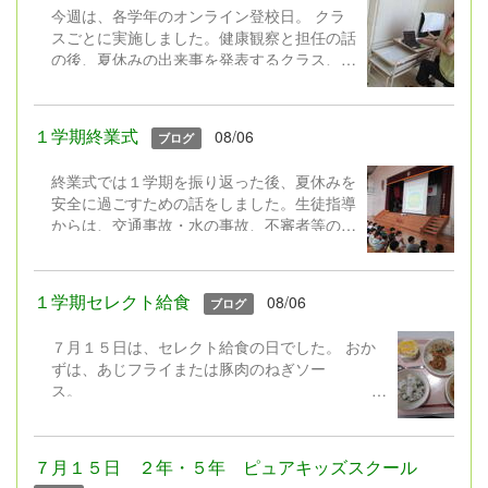
今週は、各学年のオンライン登校日。 クラ
スごとに実施しました。健康観察と担任の話
の後、夏休みの出来事を発表するクラス、ク
イズをするクラス、平和についての本の読み
聞かせをするクラス,、学級園の作物の様子
を中継するクラス・・・活動はそれぞれでし
１学期終業式
08/06
ブログ
たが、画面越しに久しぶりに会うクラスの友
達にみんなとっても嬉しそうでした。
終業式では１学期を振り返った後、夏休みを
安全に過ごすための話をしました。生徒指導
児童クラブの子は、朝学校に来て行
からは、交通事故・水の事故、不審者等の事
いました。
件に遭わないよう安全の話、夏休みのきまり
やネットモラルの話をしました。 ２年生に
よる「勇気１００％」の歌の発表もありまし
１学期セレクト給食
08/06
ブログ
た。元気100％の歌声で全校みんなが元気を
もらいました♪ さあ！夏休み。暑い中でし
７月１５日は、セレクト給食の日でした。 おか
たが、みんな嬉しそうに下校していきまし
ずは、あじフライまたは豚肉のねぎソー
た。
ス。
デザートは、フローズンヨーグルトまたはレモン
ゼリー。 暑いと食欲が落ちやすいですが、みん
なの好きなわかめごはんに冷たいデザートなど、
７月１５日 ２年・５年 ピュアキッズスクール
食べやすいメニューを組み合わせたセレクト給食