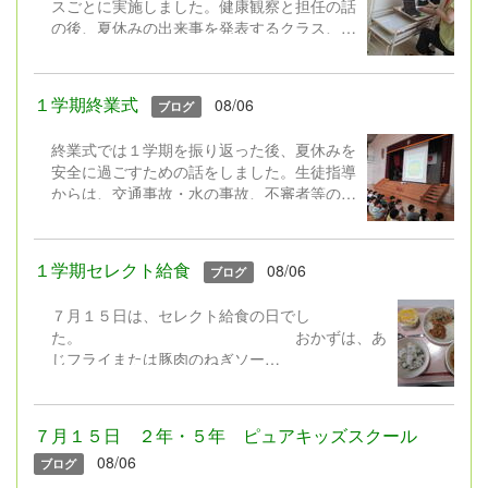
スごとに実施しました。健康観察と担任の話
の後、夏休みの出来事を発表するクラス、ク
イズをするクラス、平和についての本の読み
聞かせをするクラス,、学級園の作物の様子
を中継するクラス・・・活動はそれぞれでし
１学期終業式
08/06
ブログ
たが、画面越しに久しぶりに会うクラスの友
達にみんなとっても嬉しそうでした。
終業式では１学期を振り返った後、夏休みを
安全に過ごすための話をしました。生徒指導
児童クラブの子は、朝学校に来て行
からは、交通事故・水の事故、不審者等の事
いました。
件に遭わないよう安全の話、夏休みのきまり
やネットモラルの話をしました。 ２年生に
よる「勇気１００％」の歌の発表もありまし
１学期セレクト給食
08/06
ブログ
た。元気100％の歌声で全校みんなが元気を
もらいました♪ さあ！夏休み。暑い中でし
７月１５日は、セレクト給食の日でし
たが、みんな嬉しそうに下校していきまし
た。 おかずは、あ
た。
じフライまたは豚肉のねぎソー
ス。
デザートは、フローズンヨーグルトまたはレモン
ゼリー。 暑いと食欲が落ちやすいですが、みん
７月１５日 ２年・５年 ピュアキッズスクール
なの好きなわかめごはんに冷たいデザートなど、
08/06
ブログ
食べやすいメニューを組み合わせたセレクト給食