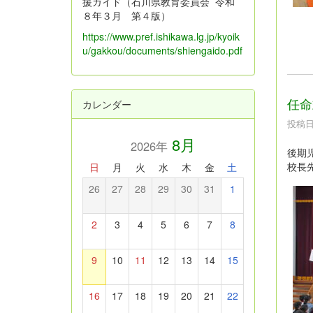
援ガイド（石川県教育委員会 令和
８年３月 第４版）
https://www.pref.ishikawa.lg.jp/kyoik
u/gakkou/documents/shiengaido.pdf
任命
カレンダー
投稿日時
8月
2026年
後期
校長
日
月
火
水
木
金
土
26
27
28
29
30
31
1
2
3
4
5
6
7
8
9
10
11
12
13
14
15
16
17
18
19
20
21
22