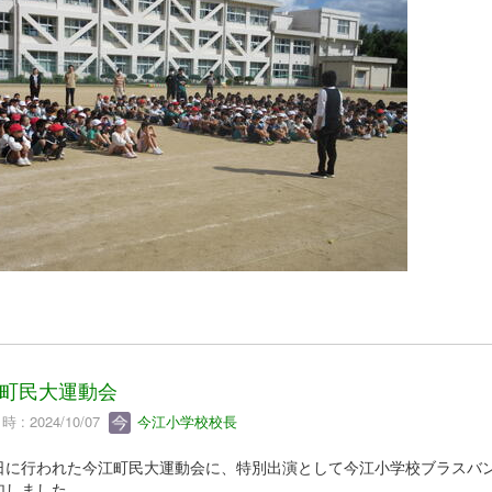
町民大運動会
 : 2024/10/07
今江小学校校長
日に行われた今江町民大運動会に、特別出演として今江小学校ブラスバ
加しました。