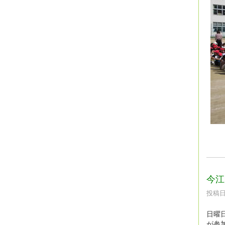
今江
投稿日時
日曜
が参