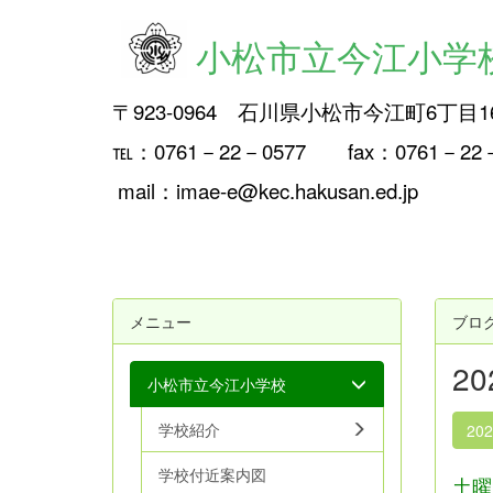
小松市立今江小学
〒923-0964 石川県小松市今江町6丁目1
℡：0761－22－0577 fax：0761－2
mail：imae-e@kec.hakusan.ed.jp
メニュー
ブロ
2
小松市立今江小学校
学校紹介
20
学校付近案内図
土曜