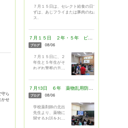
わないよう安全の
しぶりに会うクラ
７月１５日は、セレクト給食の日でした。 おか
話、夏休みのきま
スの友達にみんな
ずは、あじフライまたは豚肉のねぎソー
りやネットモラル
とっても嬉しそう
ス。
の話をしました。
でした。
デザートは、フローズンヨーグルトまたはレモン
２年生による「勇
ゼリー。 暑いと食欲が落ちやすいですが、みん
気１００％」の歌
なの好きなわかめごはんに冷たいデザートなど、
の発表もありまし
７月１５日 ２年・５年 ピュアキッズスクール
児童クラ
食べやすいメニューを組み合わせたセレクト給食
た。元気100％の歌
ブの子は、朝学校
08/06
ブログ
でした。しっかり食べて、夏を元気に過ごしたい
声で全校みんなが
に来て行いまし
ですね。 どんな組み合わせでセレクトしたか
元気をもらいまし
た。
７月１５日に、２
な？（写真は低学年用の小盛です）
た♪ さあ！夏休
年生と５年生がそ
み。暑い中でした
れぞれ警察の方か
が、みんな嬉しそ
らお話をお聞き
うに下校していき
し、「社会のルー
ました。
ルやきまり、約束
７月13日 ６年 薬物乱用防止教室
について考える」
で守ら
08/06
ブログ
授業を行いまし
生かせ
た。 ２年生は「お
学校薬剤師の北出
友達の家からゲー
先生より、薬物に
ムをとってきてし
関するお話をお聞
まった事例」、５
きしました。正し
年生は「ゲームの