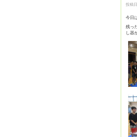
投稿日時
今日
残っ
し器