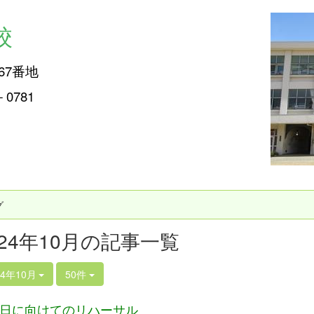
校
67番地
2－0781
グ
024年10月の記事一覧
24年10月
50件
日に向けてのリハーサル