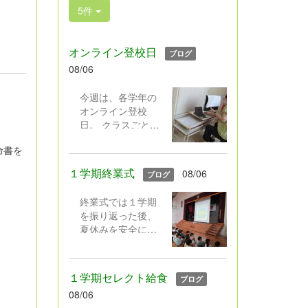
5件
オンライン登校日
ブログ
08/06
今週は、各学年の
オンライン登校
日。 クラスごとに
実施しました。健
命書を
康観察と担任の話
。
の後、夏休みの出
１学期終業式
08/06
ブログ
来事を発表するク
ラス、クイズをす
終業式では１学期
るクラス、平和に
を振り返った後、
ついての本の読み
夏休みを安全に過
聞かせをするクラ
ごすための話をし
ス,、学級園の作物
ました。生徒指導
の様子を中継する
からは、交通事
クラス・・・活動
１学期セレクト給食
ブログ
故・水の事故、不
はそれぞれでした
08/06
審者等の事件に遭
が、画面越しに久