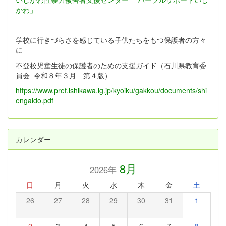
かわ」
学校に行きづらさを感じている子供たちをもつ保護者の方々
に
不登校児童生徒の保護者のための支援ガイド（石川県教育委
員会 令和８年３月 第４版）
https://www.pref.ishikawa.lg.jp/kyoiku/gakkou/documents/shi
engaido.pdf
カレンダー
8月
2026年
日
月
火
水
木
金
土
26
27
28
29
30
31
1
2
3
4
5
6
7
8