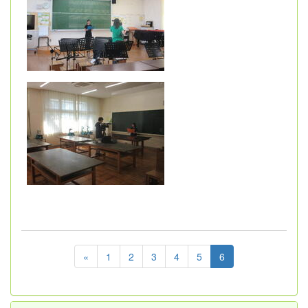
«
1
2
3
4
5
6