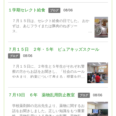
やネットモラルの話をしました。 ２年生に
よる「勇気１００％」の歌の発表もありまし
１学期セレクト給食
08/06
ブログ
た。元気100％の歌声で全校みんなが元気を
もらいました♪ さあ！夏休み。暑い中でし
７月１５日は、セレクト給食の日でした。 おか
たが、みんな嬉しそうに下校していきまし
ずは、あじフライまたは豚肉のねぎソー
た。
ス。
デザートは、フローズンヨーグルトまたはレモン
ゼリー。 暑いと食欲が落ちやすいですが、みん
なの好きなわかめごはんに冷たいデザートなど、
７月１５日 ２年・５年 ピュアキッズスクール
食べやすいメニューを組み合わせたセレクト給食
08/06
ブログ
でした。しっかり食べて、夏を元気に過ごしたい
ですね。 どんな組み合わせでセレクトしたか
７月１５日に、２年生と５年生がそれぞれ警
な？（写真は低学年用の小盛です）
察の方からお話をお聞きし、「社会のルール
やきまり、約束について考える」授業を行い
ました。 ２年生は「お友達の家からゲーム
をとってきてしまった事例」、５年生は「ゲ
ームの課金をめぐる事例」について考えまし
７月13日 ６年 薬物乱用防止教室
08/06
ブログ
た。「良いことか、悪いことか」「どうした
らいいか」「どんな気持ちになるか」それぞ
学校薬剤師の北出先生より、薬物に関するお
れ真剣に考えていました。
話をお聞きしました。正しい知識をもつ重要
性、薬物乱用による身体への影響、薬物乱用