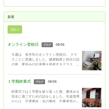
新着
5件
オンライン登校日
08/06
ブログ
今週は、各学年のオンライン登校日。 クラ
スごとに実施しました。健康観察と担任の話
の後、夏休みの出来事を発表するクラス、ク
イズをするクラス、平和についての本の読み
聞かせをするクラス,、学級園の作物の様子
を中継するクラス・・・活動はそれぞれでし
１学期終業式
08/06
ブログ
たが、画面越しに久しぶりに会うクラスの友
達にみんなとっても嬉しそうでした。
終業式では１学期を振り返った後、夏休みを
安全に過ごすための話をしました。生徒指導
児童クラブの子は、朝学校に来て行
からは、交通事故・水の事故、不審者等の事
いました。
件に遭わないよう安全の話、夏休みのきまり