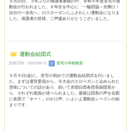
９月23日、３年ぶりの保護者参観の中、令和４年度安宅小運
動会が行われました。６年生を中心に「一輪団協～光輝け！
自分の一歩先へ」のスローガンにふさわしい運動会になりま
した。保護者の皆様、ご声援ありがとうございました。
運動会結団式
投稿日時 : 2022/09/12
安宅小学校校長
９月９日(金)に、安宅小初めての運動会結団式を行いまし
た。まずは運営委員から、今大会のスローガンと込められた
意味についての話があり、続いて赤団白団各団長副団長か
ら、それぞれ抱負が述べられました。最後は団長の声を合図
に各団で「オー！」のかけ声。いよいよ運動会シーズンの始
まりです。