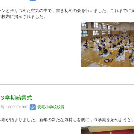
ンと張りつめた空気の中で，書き初めの会を行いました。これまでに練
が校内に掲示されました。
３学期始業式
 : 2020/01/08
安宅小学校校長
学期が始まりました。新年の新たな気持ちを胸に，０学期を始めようと