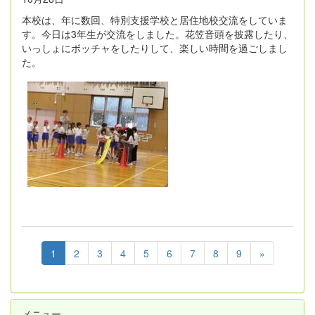
本校は、年に数回、特別支援学校と居住地校交流をしていま
す。今日は3年生が交流をしました。花笠音頭を披露したり、
いっしょにボッチャをしたりして、楽しい時間を過ごしまし
た。
1
2
3
4
5
6
7
8
9
»
メニュー